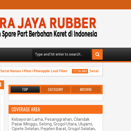
erat Nanas / Pina / Pineapple Leaf Fiber
Serat Tampico / Tampico Fib
11:56 AM
TOP
CATEGORY
ARCHIVE
COVERAGE AREA
01
Sep
2013
Kebayoran Lama, Pesanggrahan, Cilandak
Pasar Minggu, Selong, Grogol Utara, Ulujami,
Cipete Selatan, Pejaten Barat, Grogol Selatan,