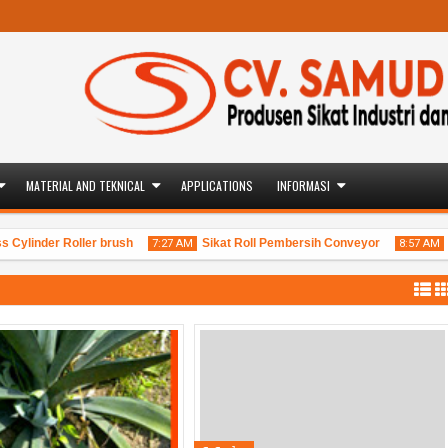
MATERIAL AND TEKNICAL
APPLICATIONS
INFORMASI
 Cylinder Roller brush
Sikat Roll Pembersih Conveyor
S
7:27 AM
8:57 AM
09
31
Jan
Aug
2015
2013