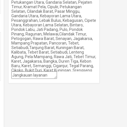
Petukangan Utara, Gandaria Selatan, Pejaten
Timur, Kramat Pela, Cipulir, Petukangan
Selatan, Cilandak Barat, Pasar Minggu,
Gandaria Utara, Kebayoran Lama Utara,
Pesanggrahan, Lebak Bulus, Kebagusan, Cipete
Utara, Kebayoran Lama Selatan, Bintaro,
Pondok Labu, Jati Padang, Pulo, Pondok
Pinang, Ragunan, Melawai,Cilandak Timur,
Petogogan, Rawa Barat, Senayan, Jagakarsa,
Mampang Prapatan, Pancoran, Tebet,
Setiabudi,Tanjung Barat, Kuningan Barat,
Kalibata, Tebet Barat, Setiabudi, Lenteng
Agung, Pela Mampang, Rawa Jati, Tebet Timur,
Karet, Jagakarsa, Bangka, Duren Tiga, Kebon
Baru, Karet, Semanggi, Ciganjur, Tegal Parang,
Cikoko, Bukit Duri, Karet Kuningan, Srengseng
Sawah, Mampang Prapatan, Pengadeggan,
Manggarai, Kuningan Timur, Cipedak, Pancoran,
Manggarai Selatan, Menteng Atas, Menteng
Dalam, Pasar Manggis, Guntur, Fatmawati, Blok
M, Panglima Polim dll.
Kapuk Muara, Pejagalan, Pluit, Penjaringan,
Koja Utara, Koja Selatan, Telokgong,
Pademangan Barat, Pademangan Utara,
Kelapa Gading Barat, Kelapa Gading Timur,
Ancol, PIK dll.
Jakarta Jatinegara, Bali Mester, Kampung
Melayu, Bidaracina, Cipinang Cempedak, Rawa