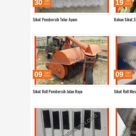
30
19
Jan
Jan
2015
2015
Sikat Pembersih Telur Ayam
Bahan Sikat,S
09
09
Jan
Jan
2015
2015
Sikat Roll Pembersih Jalan Raya
Sikat Roll Mes