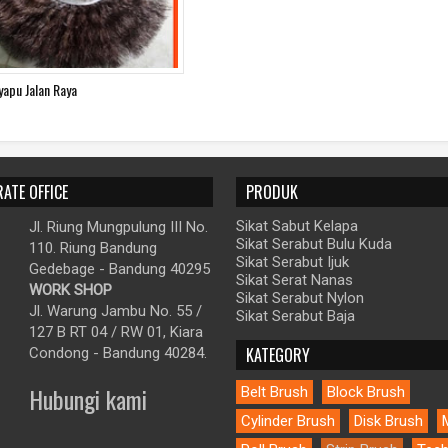
yapu Jalan Raya
ATE OFFICE
PRODUK
Sikat Sabut Kelapa
Jl. Riung Mungpulung III No.
Sikat Serabut Bulu Kuda
110. Riung Bandung
Sikat Serabut Ijuk
Gedebage - Bandung 40295
Sikat Serat Nanas
WORK SHOP
Sikat Serabut Nylon
Jl. Warung Jambu No. 55 /
Sikat Serabut Baja
127 B RT 04 / RW 01, Kiara
KATEGORY
Condong - Bandung 40284.
Hubungi kami
Belt Brush
Block Brush
Cylinder Brush
Disk Brush
M