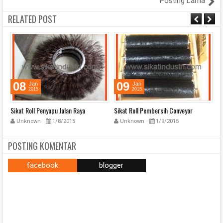
Posting Lama
RELATED POST
09
09
Jan
Jan
2015
2015
Sikat Roll Pembersih Conveyor
Sikat Roll Mesin Tali Sepatu
Unknown
1/9/2015
Unknown
1/9/2015
POSTING KOMENTAR
facebook
blogger