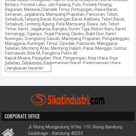
Bintaro, Pondok Labu, Jati Padang, Pulo, Pondok Pinang,
Ragunan, Melawai,Cilandak Timur, Petogogan, Rawa Barat,
Senayan, Jagakarsa, Mampang Prapatan, Pancoran, Tebet,
Setiabudi,Tanjung Barat, Kuningan Barat, Kalibata, Tebet Barat,
Setiabudi, Lenteng Agung, Pela Mampang, Rawa Jati, Tebet
Timur, Karet, Jagakarsa, Bangka, Duren Tiga, Kebon Baru, Karet,
Semanggi, Ciganjur, Tegal Parang, Cikoko, Bukit Duri, Karet
Kuningan, Srengseng Sawah, Mampang Prapatan, Pengadeggan,
Manggarai, Kuningan Timur, Cipedak, Pancoran, Manggarai
Selatan, Menteng Atas, Menteng Dalam, Pasar Manggis, Guntur,
Fatmawati, Blok M, Panglima Polim dll.
Kapuk Muara, Pejagalan, Pluit, Penjaringan, Koja Utara, Koja
Selatan, Telokgong, Pademangan Barat, Pademangan Utara,
Kelapa Gading Barat, Kelapa Gading Timur, Ancol, PIK dll.
Jakarta Jatinegara, Bali Mester, Kampung Melayu, Bidaracina,
Cipinang Cempedak, Rawa Bunga, Cipinang Besar Utara, Cipinang
Besar Selatan, Cipinang Muara Matraman, Pisangan Baru, Utan
Kayu Selatan, Utan Kayu Utara, Kayu Manis, Pal Meriam, Kebon
Manggis, Pulo Gadung, Kayu Putih, Jati, Rawamangun, Pisangan
Timur, Cipinang, Jatinegara Kaum, Pulo Gadung dll.
Jakarta Gambir, Bendungan Hilir, Menteng, Senen, Cempaka Putih
Timur, Galur, Kebon Kelapa, Karet Tengsin, Pegangsaan, witang,
Cempaka Putih Barat,Tanah Tinggi, Petojo Selatan,Kebon Melati,
CORPORATE OFFICE
Cikini, Kenari, Rawasari, Kampung Rawa, Duri Pulo, Kebon Kacang,
Kebon Sirih, Paseban, Johar Baru, Cideng, Kampung Bali,
Gondangdia, Kramat, Petojo Utara, Petamburan, Bungur, Gelora,
Jl. Riung Mungpulung III No. 110. Riung Bandung
Kemayoran, Gunung Sahari Selatan, Kebon Kosong, Harapan
Gedebage - Bandung 40295
Mulya, Cempaka Baru, Utan Panjang, Sumur Batu, Serdang,