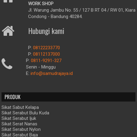
WORK SHOP
Sawah Besar, Pasar Baru, Gunung Sahari Utara, Mangga Dua
Selatan, Karang Anyar, Kartini, Senen, Kwitang, Kenari, Paseban,
Jl. Warung Jambu No. 55 / 127 B RT 04 / RW 01, Kiara
Kramat, Bungur dll.
Condong - Bandung 40284.
Hubungi kami
P:
08122233770
P:
08112137000
P:
0811-9291-327
Senin - Minggu
E:
info@samudrajaya.id
PRODUK
Sikat Sabut Kelapa
Sikat Serabut Bulu Kuda
Sikat Serabut Ijuk
Sikat Serat Nanas
Sikat Serabut Nylon
Sikat Serabut Baja